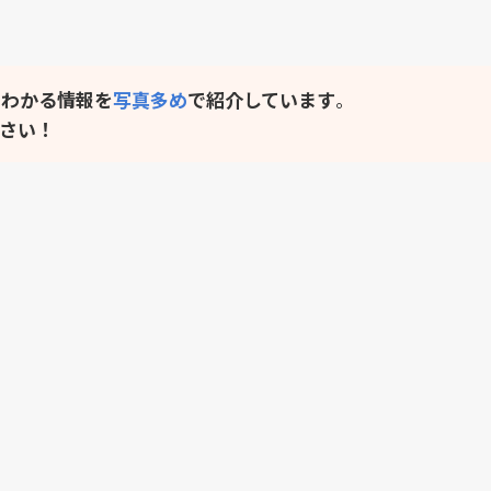
そわかる情報を
写真多め
で紹介しています
。
さい！