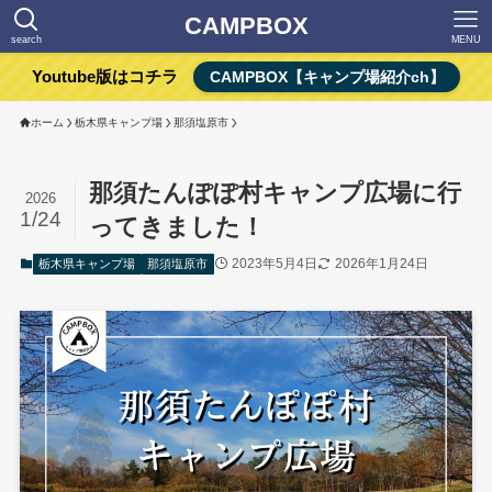
CAMPBOX
search
MENU
Youtube版はコチラ
CAMPBOX【キャンプ場紹介ch】
ホーム
栃木県キャンプ場
那須塩原市
那須たんぽぽ村キャンプ広場に行
2026
1/24
ってきました！
2023年5月4日
2026年1月24日
栃木県キャンプ場
那須塩原市