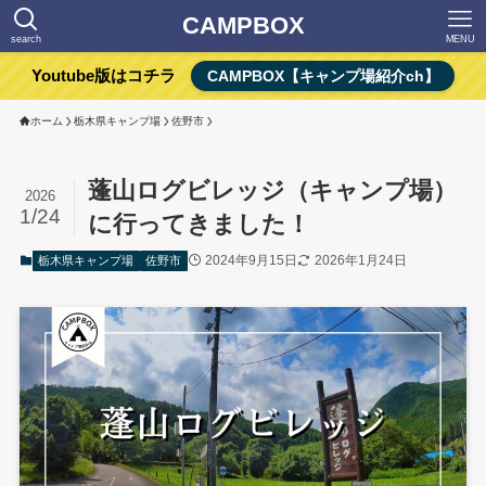
CAMPBOX
search
MENU
Youtube版はコチラ
CAMPBOX【キャンプ場紹介ch】
ホーム
栃木県キャンプ場
佐野市
蓬山ログビレッジ（キャンプ場）
2026
1/24
に行ってきました！
2024年9月15日
2026年1月24日
栃木県キャンプ場
佐野市