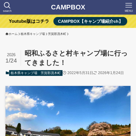
CAMPBOX
search
MENU
Youtube版はコチラ
CAMPBOX【キャンプ場紹介ch】
ホーム
栃木県キャンプ場
芳賀郡茂木町
昭和ふるさと村キャンプ場に行っ
2026
1/24
てきました！
2022年5月31日
2026年1月24日
栃木県キャンプ場
芳賀郡茂木町