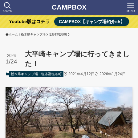
CAMPBOX
search
MENU
Youtube版はコチラ
CAMPBOX【キャンプ場紹介ch】
ホーム
栃木県キャンプ場
塩谷郡塩谷町
大平崎キャンプ場に行ってきまし
2026
1/24
た！
2021年4月12日
2026年1月24日
栃木県キャンプ場
塩谷郡塩谷町