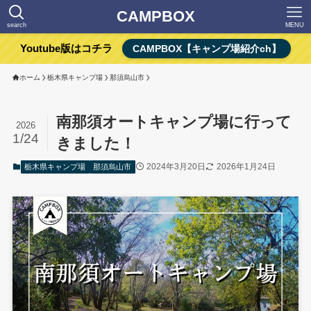
CAMPBOX
search
MENU
Youtube版はコチラ
CAMPBOX【キャンプ場紹介ch】
ホーム
栃木県キャンプ場
那須烏山市
南那須オートキャンプ場に行って
2026
1/24
きました！
2024年3月20日
2026年1月24日
栃木県キャンプ場
那須烏山市