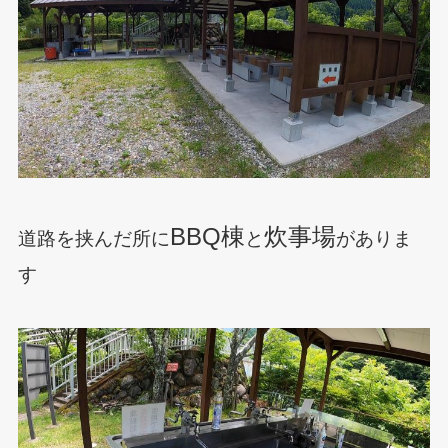
BBQ棟
炊事場
道路を挟んだ所に
と
がありま
す