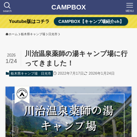
CAMPBOX
search
MENU
Youtube版はコチラ
CAMPBOX【キャンプ場紹介ch】
ホーム
栃木県キャンプ場
日光市
川治温泉薬師の湯キャンプ場に行
2026
1/24
ってきました！
2022年7月17日
2026年1月24日
栃木県キャンプ場
日光市