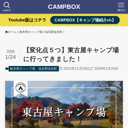
CAMPBOX
search
MENU
Youtube版はコチラ
CAMPBOX【キャンプ場紹介ch】
ホーム
栃木県キャンプ場
塩谷郡塩谷町
【変化点５つ】東古屋キャンプ場
2026
1/24
に行ってきました！
2022年11月18日
2026年1月24日
栃木県キャンプ場
塩谷郡塩谷町