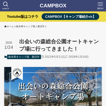
CAMPBOX
search
MENU
Youtube版はコチラ
CAMPBOX【キャンプ場紹介ch】
ホーム
栃木県キャンプ場
鹿沼市
出会いの森総合公園オートキャン
2026
1/24
プ場に行ってきました！
2022年5月11日
2026年1月24日
栃木県キャンプ場
鹿沼市