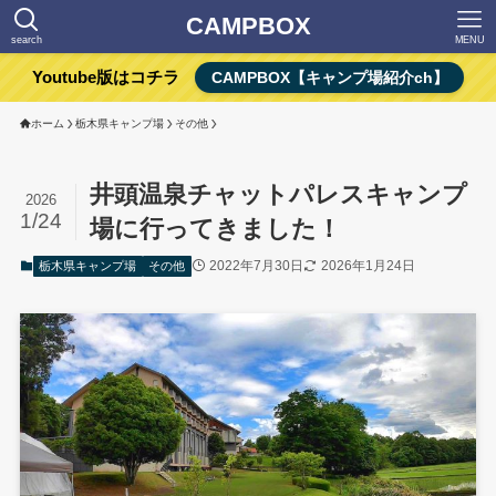
CAMPBOX
search
MENU
Youtube版はコチラ
CAMPBOX【キャンプ場紹介ch】
ホーム
栃木県キャンプ場
その他
井頭温泉チャットパレスキャンプ
2026
1/24
場に行ってきました！
2022年7月30日
2026年1月24日
栃木県キャンプ場
その他