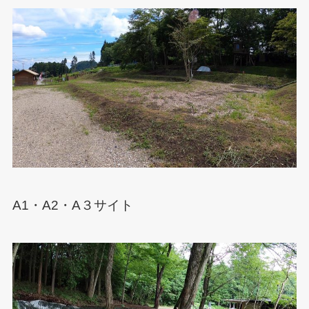
A1・A2・A３サイト