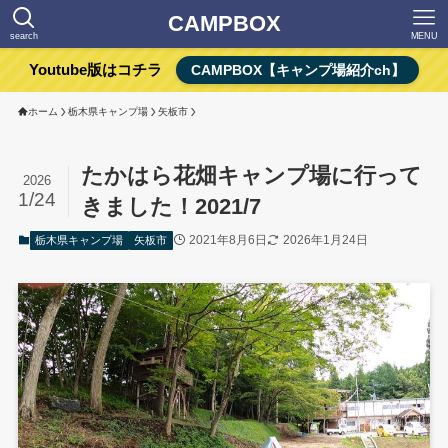
CAMPBOX
search
MENU
Youtube版はコチラ
CAMPBOX【キャンプ場紹介ch】
ホーム
栃木県キャンプ場
矢板市
たかはら花畑キャンプ場に行って
2026
1/24
きました！2021/7
2021年8月6日
2026年1月24日
栃木県キャンプ場
矢板市