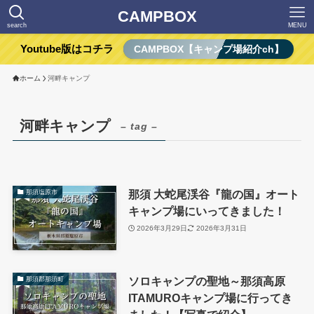
CAMPBOX
search
MENU
Youtube版はコチラ
CAMPBOX【キャンプ場紹介ch】
ホーム
河畔キャンプ
河畔キャンプ
– tag –
那須 大蛇尾渓谷『龍の国』オート
那須塩原市
キャンプ場にいってきました！
2026年3月29日
2026年3月31日
ソロキャンプの聖地～那須高原
那須郡那須町
ITAMUROキャンプ場に行ってき